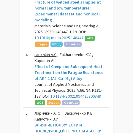
Fracture of welded steel samples at
normal and low temperatures:
Experimental dataset and nonlocal
modeling
Materials Science and Engineering A.
2025. V.939. 148447 :1-19. DOI:
10.1016/j.msea.2025.148447
WOS
Scopus
РИНЦ
OpenAlex
4
Larichkin A.Y.
, Zakharchenko K.V. ,
Kapustin V.I.
Effect of Creep and Subsequent Heat
Treatment on the Fatigue Resistance
of AK4-1 (Al–Cu–Mg) Alloy
Journal of Applied Mechanics and
Technical Physics. 2025. V.66. N4. P.181-
187. DOI:
10.1134/S0021894425700348
WOS
Scopus
OpenAlex
5
Ларичкин А.Ю.
, Захарченко К.В. ,
Капустин В.И.
ВЛИЯНИЕ ПОЛЗУЧЕСТИ И
ПОСЛЕДУЮЩЕЙ ТЕРМООБРАБОТКИ