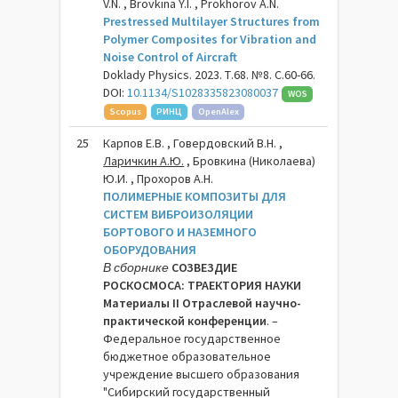
V.N. , Brovkina Y.I. , Prokhorov A.N.
Prestressed Multilayer Structures from
Polymer Composites for Vibration and
Noise Control of Aircraft
Doklady Physics. 2023. Т.68. №8. С.60-66.
DOI:
10.1134/S1028335823080037
WOS
Scopus
РИНЦ
OpenAlex
25
Карпов Е.В. , Говердовский В.Н. ,
Ларичкин А.Ю.
, Бровкина (Николаева)
Ю.И. , Прохоров А.Н.
ПОЛИМЕРНЫЕ КОМПОЗИТЫ ДЛЯ
СИСТЕМ ВИБРОИЗОЛЯЦИИ
БОРТОВОГО И НАЗЕМНОГО
ОБОРУДОВАНИЯ
В сборнике
СОЗВЕЗДИЕ
РОСКОСМОСА: ТРАЕКТОРИЯ НАУКИ
Материалы II Отраслевой научно-
практической конференции
. –
Федеральное государственное
бюджетное образовательное
учреждение высшего образования
"Сибирский государственный