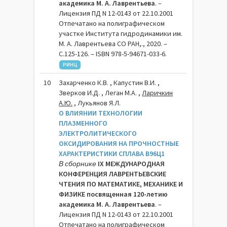
академика М. А. Лаврентьева
. –
Лицензия ПД N 12-0143 от 22.10.2001
Отпечатано на полиграфическом
участке Института гидродинамики им.
М. А. Лаврентьева СО РАН,., 2020. –
C.125-126. – ISBN 978-5-94671-033-6.
РИНЦ
10
Захарченко К.В. , Капустин В.И. ,
Зверков И.Д. , Леган М.А. ,
Ларичкин
А.Ю.
, Лукьянов Я.Л.
О ВЛИЯНИИ ТЕХНОЛОГИИ
ПЛАЗМЕННОГО
ЭЛЕКТРОЛИТИЧЕСКОГО
ОКСИДИРОВАНИЯ НА ПРОЧНОСТНЫЕ
ХАРАКТЕРИСТИКИ СПЛАВА В96Ц1
В сборнике
IX МЕЖДУНАРОДНАЯ
КОНФЕРЕНЦИЯ ЛАВРЕНТЬЕВСКИЕ
ЧТЕНИЯ ПО МАТЕМАТИКЕ, МЕХАНИКЕ И
ФИЗИКЕ посвященная 120-летию
академика М. А. Лаврентьева
. –
Лицензия ПД N 12-0143 от 22.10.2001
Отпечатано на полиграфическом