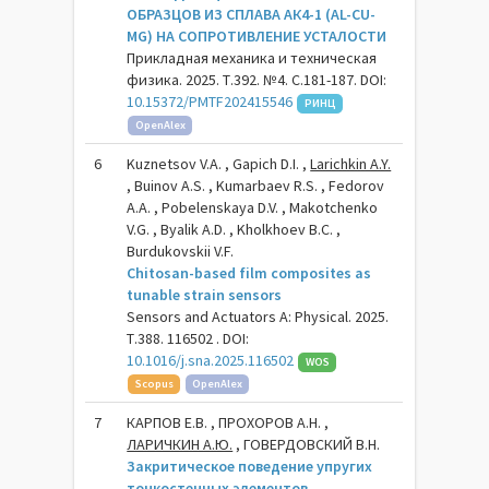
ОБРАЗЦОВ ИЗ СПЛАВА АК4-1 (AL-CU-
MG) НА СОПРОТИВЛЕНИЕ УСТАЛОСТИ
Прикладная механика и техническая
физика. 2025. Т.392. №4. С.181-187. DOI:
10.15372/PMTF202415546
РИНЦ
OpenAlex
6
Kuznetsov V.A. , Gapich D.I. ,
Larichkin A.Y.
, Buinov A.S. , Kumarbaev R.S. , Fedorov
A.A. , Pobelenskaya D.V. , Makotchenko
V.G. , Byalik A.D. , Kholkhoev B.C. ,
Burdukovskii V.F.
Chitosan-based film composites as
tunable strain sensors
Sensors and Actuators A: Physical. 2025.
Т.388. 116502 . DOI:
10.1016/j.sna.2025.116502
WOS
Scopus
OpenAlex
7
КАРПОВ Е.В. , ПРОХОРОВ А.Н. ,
ЛАРИЧКИН А.Ю.
, ГОВЕРДОВСКИЙ В.Н.
Закритическое поведение упругих
тонкостенных элементов