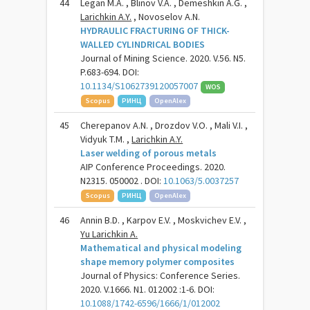
44
Legan M.A. , Blinov V.A. , Demeshkin A.G. ,
Larichkin A.Y.
, Novoselov A.N.
HYDRAULIC FRACTURING OF THICK-
WALLED CYLINDRICAL BODIES
Journal of Mining Science. 2020. V.56. N5.
P.683-694. DOI:
10.1134/S1062739120057007
WOS
Scopus
РИНЦ
OpenAlex
45
Cherepanov A.N. , Drozdov V.O. , Mali V.I. ,
Vidyuk T.M. ,
Larichkin A.Y.
Laser welding of porous metals
AIP Conference Proceedings. 2020.
N2315. 050002 . DOI:
10.1063/5.0037257
Scopus
РИНЦ
OpenAlex
46
Annin B.D. , Karpov E.V. , Moskvichev E.V. ,
Yu Larichkin A.
Mathematical and physical modeling
shape memory polymer composites
Journal of Physics: Conference Series.
2020. V.1666. N1. 012002 :1-6. DOI:
10.1088/1742-6596/1666/1/012002