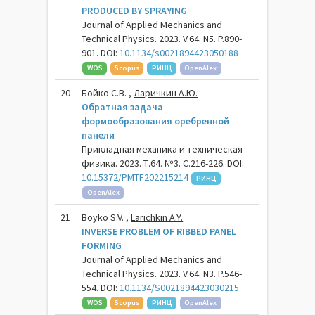
PRODUCED BY SPRAYING
Journal of Applied Mechanics and
Technical Physics. 2023. V.64. N5. P.890-
901. DOI:
10.1134/s0021894423050188
WOS
Scopus
РИНЦ
OpenAlex
20
Бойко С.В. ,
Ларичкин А.Ю.
Обратная задача
формообразования оребренной
панели
Прикладная механика и техническая
физика. 2023. Т.64. №3. С.216-226. DOI:
10.15372/PMTF202215214
РИНЦ
OpenAlex
21
Boyko S.V. ,
Larichkin A.Y.
INVERSE PROBLEM OF RIBBED PANEL
FORMING
Journal of Applied Mechanics and
Technical Physics. 2023. V.64. N3. P.546-
554. DOI:
10.1134/S0021894423030215
WOS
Scopus
РИНЦ
OpenAlex