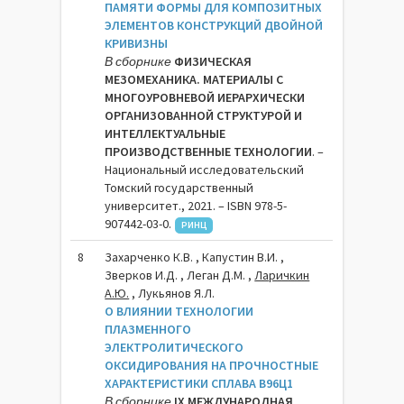
ПАМЯТИ ФОРМЫ ДЛЯ КОМПОЗИТНЫХ
ЭЛЕМЕНТОВ КОНСТРУКЦИЙ ДВОЙНОЙ
КРИВИЗНЫ
В сборнике
ФИЗИЧЕСКАЯ
МЕЗОМЕХАНИКА. МАТЕРИАЛЫ С
МНОГОУРОВНЕВОЙ ИЕРАРХИЧЕСКИ
ОРГАНИЗОВАННОЙ СТРУКТУРОЙ И
ИНТЕЛЛЕКТУАЛЬНЫЕ
ПРОИЗВОДСТВЕННЫЕ ТЕХНОЛОГИИ
. –
Национальный исследовательский
Томский государственный
университет., 2021. – ISBN 978-5-
907442-03-0.
РИНЦ
8
Захарченко К.В. , Капустин В.И. ,
Зверков И.Д. , Леган Д.М. ,
Ларичкин
А.Ю.
, Лукьянов Я.Л.
О ВЛИЯНИИ ТЕХНОЛОГИИ
ПЛАЗМЕННОГО
ЭЛЕКТРОЛИТИЧЕСКОГО
ОКСИДИРОВАНИЯ НА ПРОЧНОСТНЫЕ
ХАРАКТЕРИСТИКИ СПЛАВА В96Ц1
В сборнике
IX МЕЖДУНАРОДНАЯ