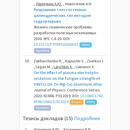
,
Ларичкин А.Ю.
, Новоселов А.Н.
Разрушение толстостенных
цилиндрических тел методом
гидроразрыва
Физико-технические проблемы
разработки полезных ископаемых.
2020. №5. С.8-20. DOI:
10.15372/FTPRPI20200502
РИНЦ
OpenAlex
50
Zakharchenko K. , Kapustin V. , Zverkov I.
, Legan M. ,
Larichkin A.
, Lukianov Y.
On the effect of plasma electrolytic
oxidation on the fatigue strength of
V96Ts1 (Al-Zn-Mg-Cu) aluminum alloy
Journal of Physics: Conference Series.
2020. N1666. P.012019. DOI:
10.1088/1742-
6596/1666/1/012019
Scopus
РИНЦ
OpenAlex
Тезисы докладов (15)
Подробнее
1
Ларичкин А.Ю.
, Захарченко К.В.