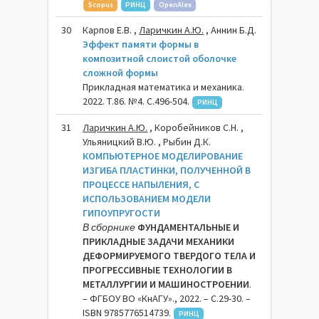
Scopus
РИНЦ
OpenAlex
30
Карпов Е.В. ,
Ларичкин А.Ю.
, Аннин Б.Д.
Эффект памяти формы в
композитной слоистой оболочке
сложной формы
Прикладная математика и механика.
2022. Т.86. №4. С.496-504.
РИНЦ
31
Ларичкин А.Ю.
, Коробейников С.Н. ,
Ульяницкий В.Ю. , Рыбин Д.К.
КОМПЬЮТЕРНОЕ МОДЕЛИРОВАНИЕ
ИЗГИБА ПЛАСТИНКИ, ПОЛУЧЕННОЙ В
ПРОЦЕССЕ НАПЫЛЕНИЯ, С
ИСПОЛЬЗОВАНИЕМ МОДЕЛИ
ГИПОУПРУГОСТИ
В сборнике
ФУНДАМЕНТАЛЬНЫЕ И
ПРИКЛАДНЫЕ ЗАДАЧИ МЕХАНИКИ
ДЕФОРМИРУЕМОГО ТВЕРДОГО ТЕЛА И
ПРОГРЕССИВНЫЕ ТЕХНОЛОГИИ В
МЕТАЛЛУРГИИ И МАШИНОСТРОЕНИИ
.
– ФГБОУ ВО «КнАГУ»., 2022. – C.29-30. –
ISBN 9785776514739.
РИНЦ