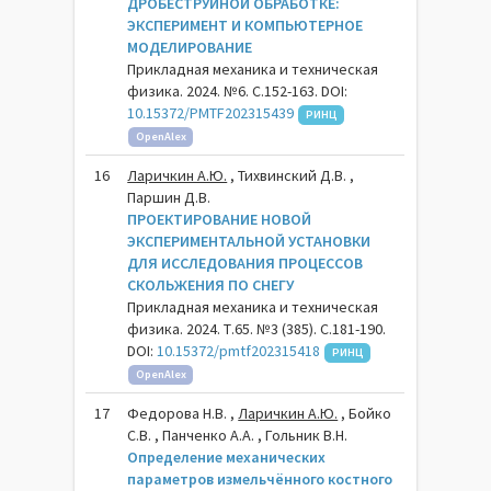
ДРОБЕСТРУЙНОЙ ОБРАБОТКЕ:
ЭКСПЕРИМЕНТ И КОМПЬЮТЕРНОЕ
МОДЕЛИРОВАНИЕ
Прикладная механика и техническая
физика. 2024. №6. С.152-163. DOI:
10.15372/PMTF202315439
РИНЦ
OpenAlex
16
Ларичкин А.Ю.
, Тихвинский Д.В. ,
Паршин Д.В.
ПРОЕКТИРОВАНИЕ НОВОЙ
ЭКСПЕРИМЕНТАЛЬНОЙ УСТАНОВКИ
ДЛЯ ИССЛЕДОВАНИЯ ПРОЦЕССОВ
СКОЛЬЖЕНИЯ ПО СНЕГУ
Прикладная механика и техническая
физика. 2024. Т.65. №3 (385). С.181-190.
DOI:
10.15372/pmtf202315418
РИНЦ
OpenAlex
17
Федорова Н.В. ,
Ларичкин А.Ю.
, Бойко
С.В. , Панченко А.А. , Гольник В.Н.
Определение механических
параметров измельчённого костного