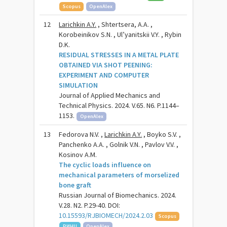
Scopus
OpenAlex
12
Larichkin A.Y.
, Shtertsera, A.A. ,
Korobeinikov S.N. , Ul’yanitskii V.Y. , Rybin
D.K.
RESIDUAL STRESSES IN A METAL PLATE
OBTAINED VIA SHOT PEENING:
EXPERIMENT AND COMPUTER
SIMULATION
Journal of Applied Mechanics and
Technical Physics. 2024. V.65. N6. P.1144–
1153.
OpenAlex
13
Fedorova N.V. ,
Larichkin A.Y.
, Boyko S.V. ,
Panchenko A.A. , Golnik V.N. , Pavlov V.V. ,
Kosinov A.M.
The cyclic loads influence on
mechanical parameters of morselized
bone graft
Russian Journal of Biomechanics. 2024.
V.28. N2. P.29-40. DOI:
10.15593/RJBIOMECH/2024.2.03
Scopus
РИНЦ
OpenAlex