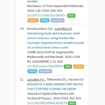
models
Mechanics of Time-Dependent Materials.
2024. V.28. P.563–593. DOI:
10.1007/s11043-023-09592-1
WOS
Scopus
РИНЦ
OpenAlex
10
Korobeynikov S.N. ,
Larichkin A.Y.
Simulating body deformations with
initial stresses using Hooke‐like
isotropic hypoelasticity models based
on corotational stress rates
ZAMM Zeitschrift fur Angewandte
Mathematik und Mechanik. 2024. V.104.
N2. e202300568 :1-31. DOI:
10.1002/zamm.202300568
WOS
Scopus
РИНЦ
OpenAlex
11
Larichkin A.Y.
, Tikhvinskii D.V. , Parshin D.V.
DESIGN OF A NEW LABORATORY DEVICE
FOR STUDYING SLIDING ON SNOW
Journal of Applied Mechanics and
Technical Physics. 2024. P.554–562. DOI:
10.1134/S0021894424030179
WOS