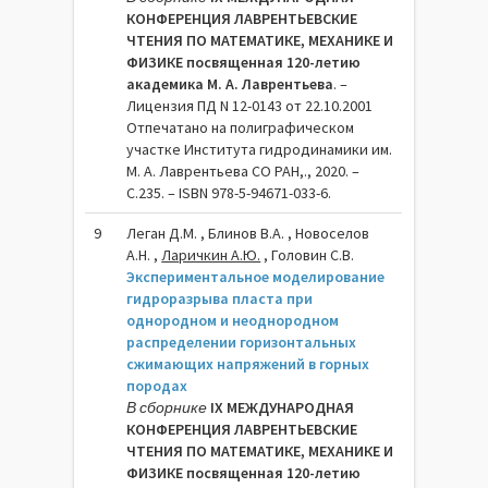
КОНФЕРЕНЦИЯ ЛАВРЕНТЬЕВСКИЕ
ЧТЕНИЯ ПО МАТЕМАТИКЕ, МЕХАНИКЕ И
ФИЗИКЕ посвященная 120-летию
академика М. А. Лаврентьева
. –
Лицензия ПД N 12-0143 от 22.10.2001
Отпечатано на полиграфическом
участке Института гидродинамики им.
М. А. Лаврентьева СО РАН,., 2020. –
C.235. – ISBN 978-5-94671-033-6.
9
Леган Д.М. , Блинов В.А. , Новоселов
А.Н. ,
Ларичкин А.Ю.
, Головин С.В.
Экспериментальное моделирование
гидроразрыва пласта при
однородном и неоднородном
распределении горизонтальных
сжимающих напряжений в горных
породах
В сборнике
IX МЕЖДУНАРОДНАЯ
КОНФЕРЕНЦИЯ ЛАВРЕНТЬЕВСКИЕ
ЧТЕНИЯ ПО МАТЕМАТИКЕ, МЕХАНИКЕ И
ФИЗИКЕ посвященная 120-летию