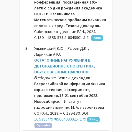
конференция, посвященная 105-
летию со дня рождения академика
РАН Л.В.Овсянникова.
Математические проблемы механики
сплошных сред. Тезисы докладов.
. –
Сибирское отделение РАН., 2024. –
C.130. – ISBN 978-5-6049901-5-5.
РИНЦ
3
Ульяницкий В.Ю. , Рыбин Д.К. ,
Ларичкин А.Ю.
ОСТАТОЧНЫЕ НАПРЯЖЕНИЯ В
ДЕТОНАЦИОННЫХ ПОКРЫТИЯХ,
ОБУСЛОВЛЕННЫЕ НАКЛЕПОМ
В сборнике
Тезисы докладов
Всероссийской конференции Физика
взрыва теория, эксперимент,
приложения.18-21 сентября 2023.
Новосибирск
. – Институт
гидродинамики им. М. А. Лаврентьева
СО РАН., 2023. – C.179-180. DOI:
10.53954/9785604990025_179
РИНЦ
OpenAlex