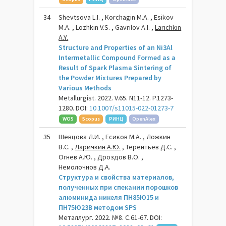
34
Shevtsova L.I. , Korchagin M.A. , Esikov
M.A. , Lozhkin V.S. , Gavrilov A.I. ,
Larichkin
A.Y.
Structure and Properties of an Ni3Al
Intermetallic Compound Formed as a
Result of Spark Plasma Sintering of
the Powder Mixtures Prepared by
Various Methods
Metallurgist. 2022. V.65. N11-12. P.1273-
1280. DOI:
10.1007/s11015-022-01273-7
WOS
Scopus
РИНЦ
OpenAlex
35
Шевцова Л.И. , Есиков М.А. , Ложкин
В.С. ,
Ларичкин А.Ю.
, Терентьев Д.С. ,
Огнев А.Ю. , Дроздов В.О. ,
Немолочнов Д.А.
Структура и свойства материалов,
полученных при спекании порошков
алюминида никеля ПН85Ю15 и
ПН75Ю23В методом SPS
Металлург. 2022. №8. С.61-67. DOI: