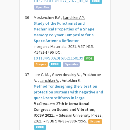
10.52351/00260827_2022_08_61
РИНЦ
OpenAlex
36
Moskvichev E.V. ,
Larichkin A.Y.
Study of the Functional and
Mechanical Properties of a Shape
Memory Polymer Composite for a
Space Antenna Reflector
Inorganic Materials. 2021. V.57. N15.
P.1491-1496. DOI:
10.1134/S0020168521150139
WOS
Scopus
РИНЦ
OpenAlex
37
Lee C.-M. , Goverdovskiy V. , Prokhorov
A. ,
Larichkin A.
, Antokhin E.
Method for designing the vibration
protection systems with negative and
quasi-zero stiffness in large
В сборнике
27th International
Congress on Sound and Vibration,
ICCSV 2021.
. – Silesian University Press.,
2021. – ISBN 978-83-7880-799-5.
Scopus
РИНЦ