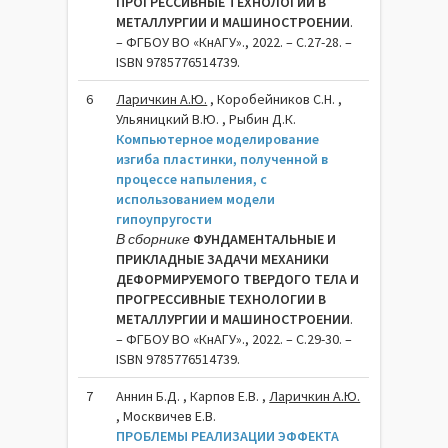
ПРОГРЕССИВНЫЕ ТЕХНОЛОГИИ В
МЕТАЛЛУРГИИ И МАШИНОСТРОЕНИИ
.
– ФГБОУ ВО «КнАГУ»., 2022. – C.27-28. –
ISBN 9785776514739.
6
Ларичкин А.Ю.
, Коробейников С.Н. ,
Ульяницкий В.Ю. , Рыбин Д.К.
Компьютерное моделирование
изгиба пластинки, полученной в
процессе напыления, с
использованием модели
гипоупругости
В сборнике
ФУНДАМЕНТАЛЬНЫЕ И
ПРИКЛАДНЫЕ ЗАДАЧИ МЕХАНИКИ
ДЕФОРМИРУЕМОГО ТВЕРДОГО ТЕЛА И
ПРОГРЕССИВНЫЕ ТЕХНОЛОГИИ В
МЕТАЛЛУРГИИ И МАШИНОСТРОЕНИИ
.
– ФГБОУ ВО «КнАГУ»., 2022. – C.29-30. –
ISBN 9785776514739.
7
Аннин Б.Д. , Карпов Е.В. ,
Ларичкин А.Ю.
, Москвичев Е.В.
ПРОБЛЕМЫ РЕАЛИЗАЦИИ ЭФФЕКТА