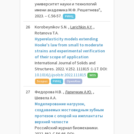
университет науки и технологий
имени академика М.Ф. Решетнева".,
2023. – C.56-57.
РИНЦ
26
Korobeynikov S.N. ,
Larichkin A.Y.
,
Rotanova T.A.
Hyperelasticity models extending
Hooke's law from small to moderate
strains and experimental verification
of their scope of application
International Journal of Solids and
Structures. 2022. V.252. 111815 :1-17. DOI:
10.1016/j.ijsolstr.2022.111815
WOS
Scopus
РИНЦ
OpenAlex
27
Федорова Н.В. ,
Ларичкин А.Ю.
,
Шевела А.А.
Моделирование нагрузок,
создаваемых мостовидным зубным
протезом с опорой на имплантаты
верхней челюсти
Российский журнал биомеханики.
2022. №2. С.56-66. DOI: