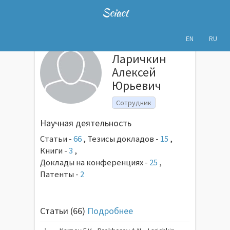
Sciact
EN
RU
Ларичкин
Алексей
Юрьевич
Сотрудник
Научная деятельность
Статьи -
66
,
Тезисы докладов -
15
,
Книги -
3
,
Доклады на конференциях -
25
,
Патенты -
2
Статьи (66)
Подробнее