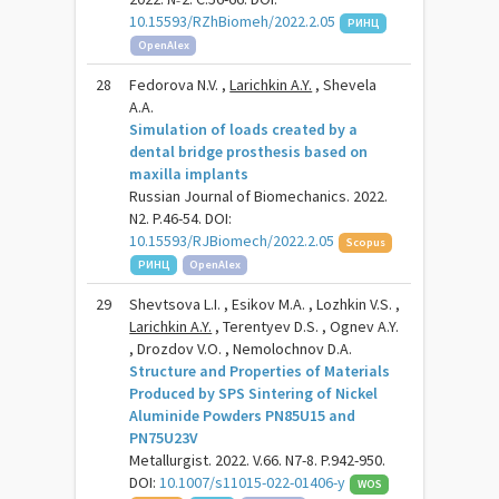
10.15593/RZhBiomeh/2022.2.05
РИНЦ
OpenAlex
28
Fedorova N.V. ,
Larichkin A.Y.
, Shevela
A.A.
Simulation of loads created by a
dental bridge prosthesis based on
maxilla implants
Russian Journal of Biomechanics. 2022.
N2. P.46-54. DOI:
10.15593/RJBiomech/2022.2.05
Scopus
РИНЦ
OpenAlex
29
Shevtsova L.I. , Esikov M.A. , Lozhkin V.S. ,
Larichkin A.Y.
, Terentyev D.S. , Ognev A.Y.
, Drozdov V.O. , Nemolochnov D.A.
Structure and Properties of Materials
Produced by SPS Sintering of Nickel
Aluminide Powders PN85U15 and
PN75U23V
Metallurgist. 2022. V.66. N7-8. P.942-950.
DOI:
10.1007/s11015-022-01406-y
WOS