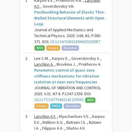
1
Karpov E.V. , Prokhorov A.N. ,
Larichkin
A.Y.
, Goverdovskiy V.N.
Postbuckling Behavior of Elastic Thin-
Walled Structural Elements with Open
Loop
Journal of Applied Mechanics and
Technical Physics. 2025. V.66. N2. P.365-
371. DOI:
10.1134/S0021894425020087
WOS
Scopus
OpenAlex
2
Lee C-M. , Karpov E. , Goverdovskiy V. ,
Larichkin A.
, Brovkina J. , Prokhorov A.
Parametric control of quasi-zero
stiffness mechanisms for vibration
isolation at near-zero frequencies
JOURNAL OF VIBRATION AND CONTROL.
2025. V.31. N7-8. P.1347-1358. DOI:
10.1177/10775463241239381
WOS
Scopus
РИНЦ
OpenAlex
3
Larichkin A.Y.
, Klyuchantsev V.S. , Karpov
E.V. , Malikov A.G. , Batraev I.S. , Bataev
I.A. , Filippov A.A. , Shutov A.V.