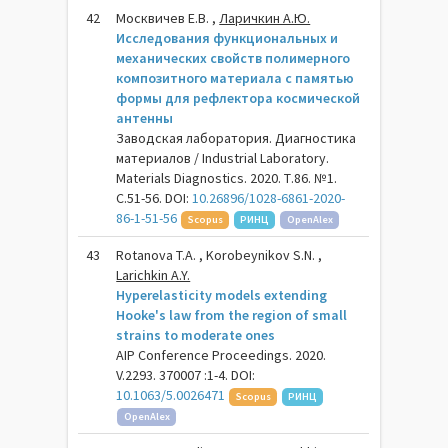
42
Москвичев Е.В. ,
Ларичкин А.Ю.
Исследования функциональных и
механических свойств полимерного
композитного материала с памятью
формы для рефлектора космической
антенны
Заводская лаборатория. Диагностика
материалов / Industrial Laboratory.
Materials Diagnostics. 2020. Т.86. №1.
С.51-56. DOI:
10.26896/1028-6861-2020-
86-1-51-56
Scopus
РИНЦ
OpenAlex
43
Rotanova T.A. , Korobeynikov S.N. ,
Larichkin A.Y.
Hyperelasticity models extending
Hooke's law from the region of small
strains to moderate ones
AIP Conference Proceedings. 2020.
V.2293. 370007 :1-4. DOI:
10.1063/5.0026471
Scopus
РИНЦ
OpenAlex