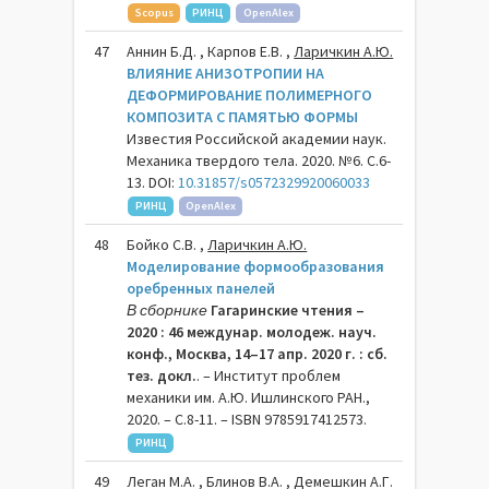
Scopus
РИНЦ
OpenAlex
47
Аннин Б.Д. , Карпов Е.В. ,
Ларичкин А.Ю.
ВЛИЯНИЕ АНИЗОТРОПИИ НА
ДЕФОРМИРОВАНИЕ ПОЛИМЕРНОГО
КОМПОЗИТА С ПАМЯТЬЮ ФОРМЫ
Известия Российской академии наук.
Механика твердого тела. 2020. №6. С.6-
13. DOI:
10.31857/s0572329920060033
РИНЦ
OpenAlex
48
Бойко С.В. ,
Ларичкин А.Ю.
Моделирование формообразования
оребренных панелей
В сборнике
Гагаринские чтения –
2020 : 46 междунар. молодеж. науч.
конф., Москва, 14–17 апр. 2020 г. : сб.
тез. докл.
. – Институт проблем
механики им. А.Ю. Ишлинского РАН.,
2020. – C.8-11. – ISBN 9785917412573.
РИНЦ
49
Леган М.А. , Блинов В.А. , Демешкин А.Г.