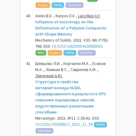
Scopus
РИНЦ
OpenAlex
40
Annin B.D. , Karpov E.V. ,
Larichkin A.Y.
Influence of Anisotropy on the
Deformation of a Polymer Composite
with Shape Memory
Mechanics of Solids. 2021. V.55. N6. P.761-
766. DOI:
10.3103/s0025654420060035
WOS
Scopus
РИНЦ
OpenAlex
41
Шевцова Л.И. , Корчагин M.A. , Есиков
M.A. , Ложкин В.С. , Гаврилов А.И. ,
Ларичкин А.Ю.
Структура и свойства
интерметаллида Ni3Al,
сформированного в результате SPS-
спекания порошковых смесей,
подготовленных различными
способами
Металлург. 2021. №11. С.56-61. DOI:
10.52351/00260827_2021_11_56
РИНЦ
OpenAlex