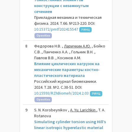
конструкции с незамкнутым
сечением
Прикладная механика и техническая
физика. 2024. Т.66. №213-220. DOI:
10.15372/pmtf202415547
РИНЦ
OpenAlex
8
Федорова Н.В. ,
Ларичкин А.Ю.
, Бойко
С.В. , Панченко А.А. , Гольник В.Н. ,
Павлов В.В. , Косинов А.М.
Влияние циклических нагрузок на
механические параметры костно-
пластического материала
Российский журнал биомеханики.
2024. Т.28. №2. С.38-51. DOI:
10.15593/RZhBiomeh/2024.2.03
РИНЦ
OpenAlex
9
S. N. Korobeynikov ,
A. Yu. Larichkin
, T. A.
Rotanova
Simulating cylinder torsion using Hill’s
linear isotropic hyperelastic material