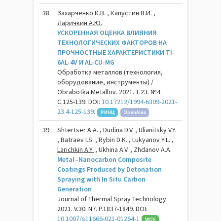
38
Захарченко К.В. , Капустин В.И. ,
Ларичкин А.Ю.
УСКОРЕННАЯ ОЦЕНКА ВЛИЯНИЯ
ТЕХНОЛОГИЧЕСКИХ ФАКТОРОВ НА
ПРОЧНОСТНЫЕ ХАРАКТЕРИСТИКИ TI-
6AL-4V И AL-CU-MG
Обработка металлов (технология,
оборудование, инструменты) /
Obrabotka Metallov. 2021. Т.23. №4.
С.125-139. DOI:
10.17212/1994-6309-2021-
23.4-125-139.
РИНЦ
OpenAlex
39
Shtertser A.A. , Dudina D.V. , Ulianitsky V.Y.
, Batraev I.S. , Rybin D.K. , Lukyanov Y.L. ,
Larichkin A.Y.
, Ukhina A.V. , Zhdanov A.A.
Metal–Nanocarbon Composite
Coatings Produced by Detonation
Spraying with In Situ Carbon
Generation
Journal of Thermal Spray Technology.
2021. V.30. N7. P.1837-1849. DOI:
10.1007/s11666-021-01264-1
WOS