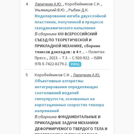
4
Ларичкин А.Ю.
, Коробейников С.Н. ,
Ульяницкий В.Ю. , Рыбин Д.К.
Моделирование изгиба двухслойной
пластинки, полученной в процессе
газодинамического напыления
В сборнике
XIII ВСЕРОССИЙСКИЙ
СЪЕЗД ПО ТЕОРЕТИЧЕСКОЙ И
ПРИКЛАДНОЙ МЕХАНИКЕ, сборник
тезисов докладов : в 4 т..
. – Политех-
Пресс., 2023. – Т.3. – C.920-922. – ISBN
978-5-7422-8279-2.
РИНЦ
5
Коробейников С.Н. ,
Ларичкин А.Ю.
Объективные алгоритмы
интегрирования определяющих
соотношений моделей
гипоупругости, основанных на
коротационных скоростях тензора
напряжений
В сборнике
ФУНДАМЕНТАЛЬНЫЕ И
ПРИКЛАДНЫЕ ЗАДАЧИ МЕХАНИКИ
ДЕФОРМИРУЕМОГО ТВЕРДОГО ТЕЛА И