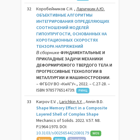
32
Коробейников С.Н. ,
Ларичкин А.Ю.
ОБЪЕКТИВНЫЕ АЛГОРИТМЫ
ИНТЕГРИРОВАНИЯ ОПРЕДЕЛЯЮЩИХ
СООТНОШЕНИЙ МОДЕЛЕЙ
ГИПОУПРУГОСТИ, ОСНОВАННЫХ НА
КОРОТАЦИОННЫХ СКОРОСТЯХ
ТЕНЗОРА НАПРЯЖЕНИЙ
В сборнике
ФУНДАМЕНТАЛЬНЫЕ И
ПРИКЛАДНЫЕ ЗАДАЧИ МЕХАНИКИ
ДЕФОРМИРУЕМОГО ТВЕРДОГО ТЕЛА И
ПРОГРЕССИВНЫЕ ТЕХНОЛОГИИ В
МЕТАЛЛУРГИИ И МАШИНОСТРОЕНИИ
.
– ФГБОУ ВО «КнАГУ»., 2022. – C.27-28. –
ISBN 9785776514739.
РИНЦ
33
Karpov E.V. ,
Larichkin A.Y.
, Annin B.D.
Shape Memory Effect in a Composite
Layered Shell of Complex Shape
Mechanics of Solids. 2022. V.57. N8.
P.1964-1970. DOI:
10.3103/s0025654422080179
WOS
Scopus
РИНЦ
OpenAlex