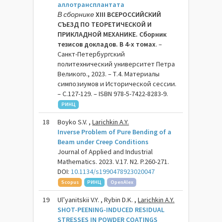
аллотрансплантата
В сборнике
XIII ВСЕРОССИЙСКИЙ
СЪЕЗД ПО ТЕОРЕТИЧЕСКОЙ И
ПРИКЛАДНОЙ МЕХАНИКЕ. Сборник
тезисов докладов. В 4-х томах
. –
Санкт-Петербургский
политехнический университет Петра
Великого., 2023. – Т.4. Материалы
симпозиумов и Исторической сессии.
– C.127-129. – ISBN 978-5-7422-8283-9.
РИНЦ
18
Boyko S.V. ,
Larichkin A.Y.
Inverse Problem of Pure Bending of a
Beam under Creep Conditions
Journal of Applied and Industrial
Mathematics. 2023. V.17. N2. P.260-271.
DOI:
10.1134/s1990478923020047
Scopus
РИНЦ
OpenAlex
19
Ul’yanitskii V.Y. , Rybin D.K. ,
Larichkin A.Y.
SHOT-PEENING-INDUCED RESIDUAL
STRESSES IN POWDER COATINGS