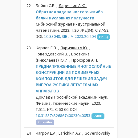
22
Бойко С.В. ,
Ларичкин А.Ю.
Обратная задача чистого изгиба
балки в условиях ползучести
Сибирский журнал индустриальной
математики. 2023. Т.26. №2(94). С.37-52.
DOI:
10.33048/SIBJIM.2023.26.204
РИНЦ
23
Карпов Е.В. ,
Ларичкин А.Ю.
,
Говердовский В. , Бровкина
(Николаева) Ю.И. , Прохоров А.Н.
ПРЕДНАПРЯЖЕННЫЕ МНОГОСЛОЙНЫЕ
КОНСТРУКЦИИ ИЗ ПОЛИМЕРНЫХ
КОМПОЗИТОВ ДЛЯ РЕШЕНИЯ ЗАДАЧ
ВИБРОАКУСТИКИ ЛЕТАТЕЛЬНЫХ
АППАРАТОВ
Доклады Российской академии наук.
Физика, технические науки. 2023.
Т.511. №1. С.60-66. DOI:
10.31857/S2686740023040053
РИНЦ
OpenAlex
24
Karpov E.V. ,
Larichkin A.Y.
, Goverdovskiy