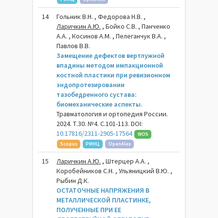
14
Гольник В.Н. , Федорова Н.В. ,
Ларичкин А.Ю.
, Бойко С.В. , Панченко
А.А. , Косинов А.М. , Пелеганчук В.А. ,
Павлов В.В.
Замещение дефектов вертлужной
впадины методом импакционной
костной пластики при ревизионном
эндопротезировании
тазобедренного сустава:
биомеханические аспекты.
Травматология и ортопедия России.
2024. Т.30. №4. С.101-113. DOI:
10.17816/2311-2905-17564
WOS
Scopus
РИНЦ
OpenAlex
15
Ларичкин А.Ю.
, Штерцер А.А. ,
Коробейников С.Н. , Ульяницкий В.Ю. ,
Рыбин Д.К.
ОСТАТОЧНЫЕ НАПРЯЖЕНИЯ В
МЕТАЛЛИЧЕСКОЙ ПЛАСТИНКЕ,
ПОЛУЧЕННЫЕ ПРИ ЕЕ