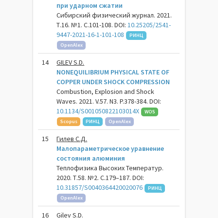
при ударном сжатии
Сибирский физический журнал. 2021.
Т.16. №1. С.101-108. DOI:
10.25205/2541-
9447-2021-16-1-101-108
РИНЦ
OpenAlex
14
GILEV S.D.
NONEQUILIBRIUM PHYSICAL STATE OF
COPPER UNDER SHOCK COMPRESSION
Combustion, Explosion and Shock
Waves. 2021. V.57. N3. P.378-384. DOI:
10.1134/S001050822103014X
WOS
Scopus
РИНЦ
OpenAlex
15
Гилев С.Д.
Малопараметрическое уравнение
состояния алюминия
Теплофизика Высоких Температур.
2020. Т.58. №2. С.179–187. DOI:
10.31857/S0040364420020076
РИНЦ
OpenAlex
16
Gilev S.D.