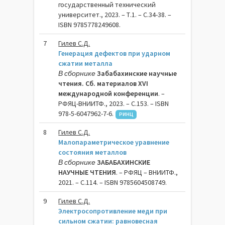
государственный технический
университет., 2023. – Т.1. – C.34-38. –
ISBN 9785778249608.
7
Гилев С.Д.
Генерация дефектов при ударном
сжатии металла
В сборнике
Забабахинские научные
чтения. Сб. материалов XVI
международной конференции
. –
РФЯЦ-ВНИИТФ., 2023. – C.153. – ISBN
978-5-6047962-7-6.
РИНЦ
8
Гилев С.Д.
Малопараметрическое уравнение
состояния металлов
В сборнике
ЗАБАБАХИНСКИЕ
НАУЧНЫЕ ЧТЕНИЯ
. – РФЯЦ – ВНИИТФ.,
2021. – C.114. – ISBN 9785604508749.
9
Гилев С.Д.
Электросопротивление меди при
сильном сжатии: равновесная