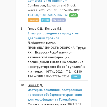
Compression of Aluminum
Combustion, Explosion and Shock
Waves. 2023. V.59. N6. P.795–804. DOI:
10.1134/S0010508223060163
WOS
Scopus
РИНЦ
OpenAlex
9
Гилев С.Д.
, Петров Л.Е.
Электропроводность продуктов
детонации тротила
В сборнике
НАУКА
ПРОМЫШЛЕННОСТЬ ОБОРОНА. Труды
XXIII Всероссийской научно-
технической конференции,
посвященной 100-летию основания
конструкторского бюро "Туполев". В
4-х томах
. – НГТУ., 2022. – Т.2. – C.180-
184. – ISBN 978-5-7782-4692-8.
РИНЦ
10
Гилев С.Д.
Изотерма алюминия, построенная
на основе обобщенного уравнения
для коэффициента Грюнайзена
Физика горения и взрыва. 2022. Т.58.