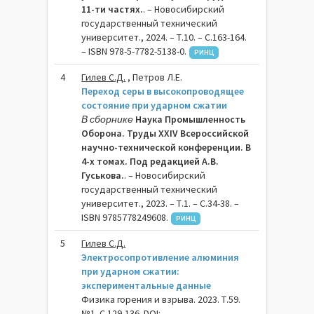
11-ти частях.
. – Новосибирский
государственный технический
университет., 2024. – Т.10. – C.163-164.
– ISBN 978-5-7782-5138-0.
РИНЦ
4
Гилев С.Д.
, Петров Л.Е.
Переход серы в высокопроводящее
состояние при ударном сжатии
В сборнике
Наука Промышленность
Оборона. Труды XXIV Всероссийской
научно-технической конференции. В
4-х томах. Под редакцией А.В.
Гуськова.
. – Новосибирский
государственный технический
университет., 2023. – Т.1. – C.34-38. –
ISBN 9785778249608.
РИНЦ
5
Гилев С.Д.
Электросопротивление алюминия
при ударном сжатии:
экспериментальные данные
Физика горения и взрыва. 2023. Т.59.
№1. С.129-136. DOI: