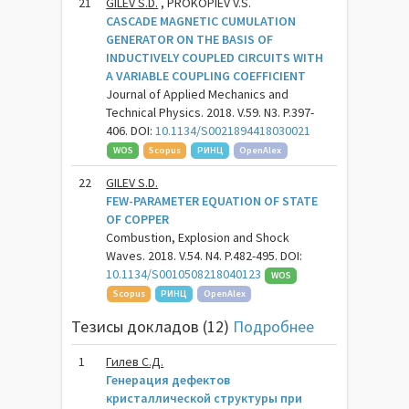
21
GILEV S.D.
, PROKOPIEV V.S.
CASCADE MAGNETIC CUMULATION
GENERATOR ON THE BASIS OF
INDUCTIVELY COUPLED CIRCUITS WITH
A VARIABLE COUPLING COEFFICIENT
Journal of Applied Mechanics and
Technical Physics. 2018. V.59. N3. P.397-
406. DOI:
10.1134/S0021894418030021
WOS
Scopus
РИНЦ
OpenAlex
22
GILEV S.D.
FEW-PARAMETER EQUATION OF STATE
OF COPPER
Combustion, Explosion and Shock
Waves. 2018. V.54. N4. P.482-495. DOI:
10.1134/S0010508218040123
WOS
Scopus
РИНЦ
OpenAlex
Тезисы докладов (12)
Подробнее
1
Гилев С.Д.
Генерация дефектов
кристаллической структуры при