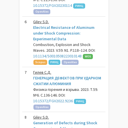
10.15372/FGV20230114
РИНЦ
OpenAlex
6
Gilev S.D.
Electrical Resistance of Aluminum
under Shock Compression:
Experimental Data
Combustion, Explosion and Shock
Waves. 2023. V.59. N1. P.118–124. DOI:
10.1134/S0010508223010148
WOS
Scopus
РИНЦ
OpenAlex
7
Гилев С.Д.
ГЕНЕРАЦИЯ ДЕФЕКТОВ ПРИ УДАРНОМ
СЖАТИИ АЛЮМИНИЯ
Физика горения и взрыва. 2023. Т.59.
№6. С.136-146. DOI:
10.15372/FGV2022.9236
РИНЦ
OpenAlex
8
Gilev S.D.
Generation of Defects during Shock