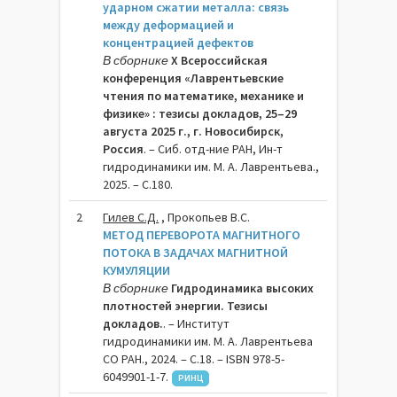
ударном сжатии металла: связь
между деформацией и
концентрацией дефектов
В сборнике
X Всероссийская
конференция «Лаврентьевские
чтения по математике, механике и
физике» : тезисы докладов, 25–29
августа 2025 г., г. Новосибирск,
Россия
. – Сиб. отд-ние РАН, Ин-т
гидродинамики им. М. А. Лаврентьева.,
2025. – C.180.
2
Гилев С.Д.
, Прокопьев В.С.
МЕТОД ПЕРЕВОРОТА МАГНИТНОГО
ПОТОКА В ЗАДАЧАХ МАГНИТНОЙ
КУМУЛЯЦИИ
В сборнике
Гидродинамика высоких
плотностей энергии. Тезисы
докладов.
. – Институт
гидродинамики им. М. А. Лаврентьева
СО РАН., 2024. – C.18. – ISBN 978-5-
6049901-1-7.
РИНЦ