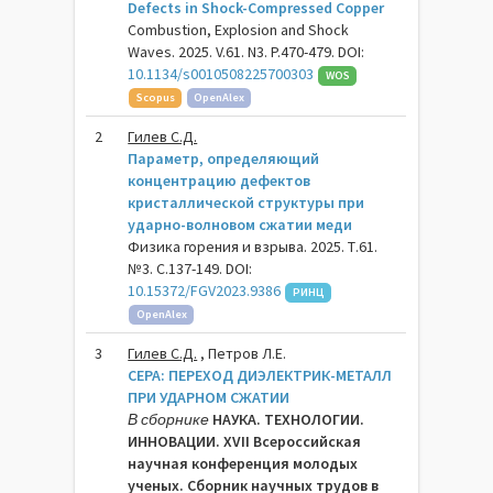
Defects in Shock-Compressed Copper
Combustion, Explosion and Shock
Waves. 2025. V.61. N3. P.470-479. DOI:
10.1134/s0010508225700303
WOS
Scopus
OpenAlex
2
Гилев С.Д.
Параметр, определяющий
концентрацию дефектов
кристаллической структуры при
ударно-волновом сжатии меди
Физика горения и взрыва. 2025. Т.61.
№3. С.137-149. DOI:
10.15372/FGV2023.9386
РИНЦ
OpenAlex
3
Гилев С.Д.
, Петров Л.Е.
СЕРА: ПЕРЕХОД ДИЭЛЕКТРИК-МЕТАЛЛ
ПРИ УДАРНОМ СЖАТИИ
В сборнике
НАУКА. ТЕХНОЛОГИИ.
ИННОВАЦИИ. XVII Всероссийская
научная конференция молодых
ученых. Сборник научных трудов в