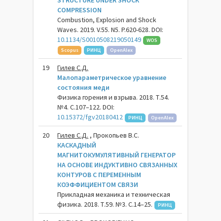
STRUCTURE UNDER SHOCK
COMPRESSION
Combustion, Explosion and Shock
Waves. 2019. V.55. N5. P.620-628. DOI:
10.1134/S0010508219050149
WOS
Scopus
РИНЦ
OpenAlex
19
Гилев С.Д.
Малопараметрическое уравнение
состояния меди
Физика горения и взрыва. 2018. Т.54.
№4. С.107–122. DOI:
10.15372/fgv20180412
РИНЦ
OpenAlex
20
Гилев С.Д.
, Прокопьев В.С.
КАСКАДНЫЙ
МАГНИТОКУМУЛЯТИВНЫЙ ГЕНЕРАТОР
НА ОСНОВЕ ИНДУКТИВНО СВЯЗАННЫХ
КОНТУРОВ С ПЕРЕМЕННЫМ
КОЭФФИЦИЕНТОМ СВЯЗИ
Прикладная механика и техническая
физика. 2018. Т.59. №3. С.14–25.
РИНЦ