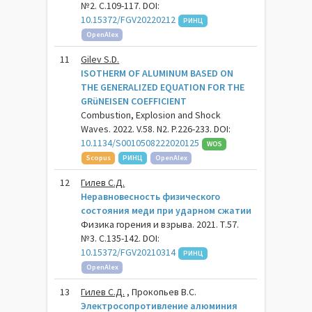
№2. С.109-117. DOI:
10.15372/FGV20220212
РИНЦ
OpenAlex
11
Gilev S.D.
ISOTHERM OF ALUMINUM BASED ON
THE GENERALIZED EQUATION FOR THE
GRüNEISEN COEFFICIENT
Combustion, Explosion and Shock
Waves. 2022. V.58. N2. P.226-233. DOI:
10.1134/S0010508222020125
WOS
Scopus
РИНЦ
OpenAlex
12
Гилев С.Д.
Неравновесность физического
состояния меди при ударном сжатии
Физика горения и взрыва. 2021. Т.57.
№3. С.135-142. DOI:
10.15372/FGV20210314
РИНЦ
OpenAlex
13
Гилев С.Д.
, Прокопьев В.С.
Электросопротивление алюминия