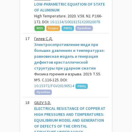
LOW-PARAMETRIC EQUATION OF STATE
OF ALUMINUM
High Temperature. 2020. V.58. N2. P.166-
172. DOI:
10.1134/S0018151X20020078
WOS
Scopus
РИНЦ
OpenAlex
17
Гилев С.Д.
Электросопротивление меди при
больших давлениях и температурах:
равновесная модель и генерация
дефектов кристаллической
структуры при ударном сжатии
Физика горения и взрыва. 2019. Т.55.
№5. С.116-125. DOI:
10.15372/FGV20190514
РИНЦ
OpenAlex
18
GILEV S.D.
ELECTRICAL RESISTANCE OF COPPER AT
HIGH PRESSURES AND TEMPERATURES:
EQUILIBRIUM MODEL AND GENERATION
OF DEFECTS OF THE CRYSTAL