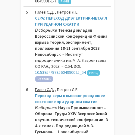
6049901-1-7.
РИНЦ
5
Гилев С.Д.
, Петров Л.Е.
СЕРА: ПЕРЕХОД ДИЭЛЕКТРИК-МЕТАЛЛ
ПРИ УДАРНОМ СЖАТИИ
В сборнике
Тезисы докладов
Всероссийской конференции Физика
взрыва теория, эксперимент,
приложения.18-21 сентября 2023.
Новосибирск
. – Институт
гидродинамики им. М. А. Лаврентьева
СО РАН., 2023. – C.54. DOI:
10.53954/9785604990025_54
РИНЦ
OpenAlex
6
Гилев С.Д.
, Петров Л.Е.
Переход серы в высокопроводящее
состояние при ударном сжатии
В сборнике
Наука Промышленность
Оборона. Труды XXIV Всероссийской
научно-технической конференции. В
4-х томах. Под редакцией А.В.
Гуськова.
. – Новосибирский