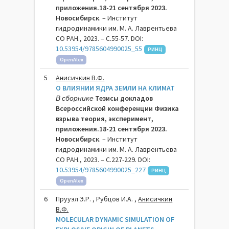
приложения.18-21 сентября 2023.
Новосибирск
. – Институт
гидродинамики им. М. А. Лаврентьева
СО РАН., 2023. – C.55-57. DOI:
10.53954/9785604990025_55
РИНЦ
OpenAlex
5
Анисичкин В.Ф.
О ВЛИЯНИИ ЯДРА ЗЕМЛИ НА КЛИМАТ
В сборнике
Тезисы докладов
Всероссийской конференции Физика
взрыва теория, эксперимент,
приложения.18-21 сентября 2023.
Новосибирск
. – Институт
гидродинамики им. М. А. Лаврентьева
СО РАН., 2023. – C.227-229. DOI:
10.53954/9785604990025_227
РИНЦ
OpenAlex
6
Прууэл Э.Р. , Рубцов И.А. ,
Анисичкин
В.Ф.
MOLECULAR DYNAMIC SIMULATION OF