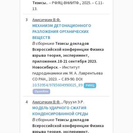
Тезисы.
. – РФЯЦ-ВНИИТФ., 2025. – C.11-
13.
3
Анисичкин В.Ф.
МЕХАНИЗМ ДЕТОНАЦИОННОГО
РАЗЛОЖЕНИЯ ОРГАНИЧЕСКИХ
ВЕЩЕСТВ
В сборнике
Тезисы докладов
Всероссийской конференции Физика
взрыва теория, эксперимент,
приложения.18-21 сентября 2023.
Новосибирск
. – Институт
гидродинамики им. М. А. Лаврентьева
СО РАН., 2023. – C.89-90. DOI:
10.53954/9785604990025_89
РИНЦ
OpenAlex
4
Анисичкин В.Ф.
, Прууэл Э.Р.
МОДЕЛЬ УДАРНОГО СЖАТИЯ
КОНДЕНСИРОВАННОЙ СРЕДЫ
В сборнике
Тезисы докладов
Всероссийской конференции Физика
взрыва теория, эксперимент,