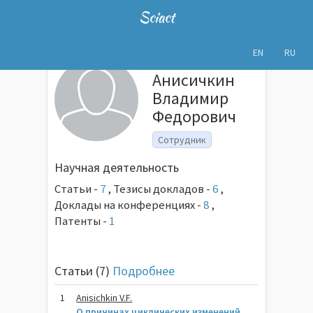
Sciact
EN
RU
Анисичкин
Владимир
Федорович
Сотрудник
Научная деятельность
Статьи -
7
,
Тезисы докладов -
6
,
Доклады на конференциях -
8
,
Патенты -
1
Статьи (7)
Подробнее
1
Anisichkin V.F.
О причинах циклических изменений