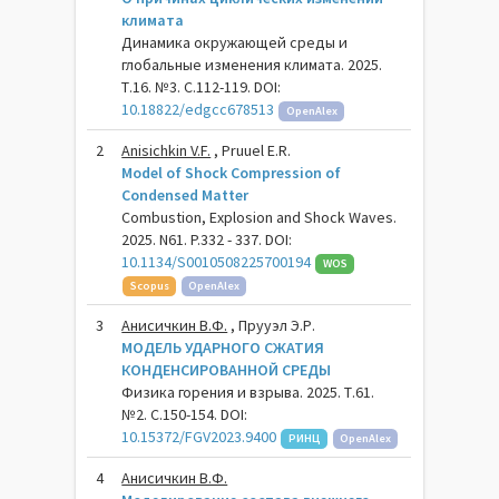
климата
Динамика окружающей среды и
глобальные изменения климата. 2025.
Т.16. №3. С.112-119. DOI:
10.18822/edgcc678513
OpenAlex
2
Anisichkin V.F.
, Pruuel E.R.
Model of Shock Compression of
Condensed Matter
Combustion, Explosion and Shock Waves.
2025. N61. P.332 - 337. DOI:
10.1134/S0010508225700194
WOS
Scopus
OpenAlex
3
Анисичкин В.Ф.
, Прууэл Э.Р.
МОДЕЛЬ УДАРНОГО СЖАТИЯ
КОНДЕНСИРОВАННОЙ СРЕДЫ
Физика горения и взрыва. 2025. Т.61.
№2. С.150-154. DOI:
10.15372/FGV2023.9400
РИНЦ
OpenAlex
4
Анисичкин В.Ф.