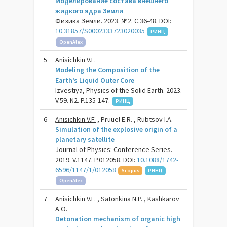
Моделирование состава внешнего
жидкого ядра Земли
Физика Земли. 2023. №2. С.36-48. DOI:
10.31857/S0002333723020035
РИНЦ
OpenAlex
5
Anisichkin V.F.
Modeling the Composition of the
Earth’s Liquid Outer Core
Izvestiya, Physics of the Solid Earth. 2023.
V.59. N2. P.135-147.
РИНЦ
6
Anisichkin V.F.
, Pruuel E.R. , Rubtsov I.A.
Simulation of the explosive origin of a
planetary satellite
Journal of Physics: Conference Series.
2019. V.1147. P.012058. DOI:
10.1088/1742-
6596/1147/1/012058
Scopus
РИНЦ
OpenAlex
7
Anisichkin V.F.
, Satonkina N.P. , Kashkarov
A.O.
Detonation mechanism of organic high