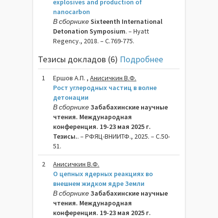
explosives and production of
nanocarbon
В сборнике
Sixteenth International
Detonation Symposium
. – Hyatt
Regency., 2018. – C.769-775.
Тезисы докладов (6)
Подробнее
1
Ершов А.П. ,
Анисичкин В.Ф.
Рост углеродных частиц в волне
детонации
В сборнике
Забабахинские научные
чтения. Международная
конференция. 19-23 мая 2025 г.
Тезисы.
. – РФЯЦ-ВНИИТФ., 2025. – C.50-
51.
2
Анисичкин В.Ф.
О цепных ядерных реакциях во
внешнем жидком ядре Земли
В сборнике
Забабахинские научные
чтения. Международная
конференция. 19-23 мая 2025 г.