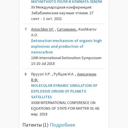
МАГНИТНОГО ПОЛЯ И КЛИМАТА ЗЕМЛИ
XV Международная конференция:
Забабахинские научные чтения. 27
сент. - 1 окт. 2021
7
Anisichkin V.F.
,
Сатонкина
, Kashkarov
A.O.
Detonation mechanism of organic high
explosives and production of
nanocarbon
16th International Detonation Symposium
15-20 Jul 2018
8
Прууэл Э.Р. , Рубцов И.А. ,
Анисичкин
В.Ф.
MOLECULAR DYNAMIC SIMULATION OF
EXPLOSIVE ORIGIN OF PLANETS
SATELLITES
XXXIII INTERNATIONAL CONFERENCE ON
EQUATIONS OF STATE FOR MATTER 01-06
мар. 2018
Патенты (1)
Подробнее