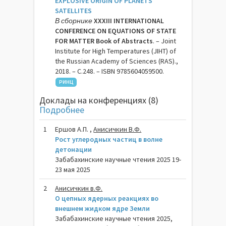
EXPLOSIVE ORIGIN OF PLANETS
SATELLITES
В сборнике
XXXIII INTERNATIONAL
CONFERENCE ON EQUATIONS OF STATE
FOR MATTER Book of Abstracts
. – Joint
Institute for High Temperatures (JIHT) of
the Russian Academy of Sciences (RAS).,
2018. – C.248. – ISBN 9785604059500.
РИНЦ
Доклады на конференциях (8)
Подробнее
1
Ершов А.П. ,
Анисичкин В.Ф.
Рост углеродных частиц в волне
детонации
Забабахинские научные чтения 2025 19-
23 мая 2025
2
Анисичкин в.Ф.
О цепных ядерных реакциях во
внешнем жидком ядре Земли
Забабахинские научные чтения 2025,