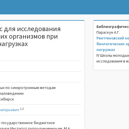
Библиографическ
с для исследования
Параскун А.Г.
их организмов при
Рентгеновский к
нагрузках
биологических о
нагрузках
IV Школы молодых
исследования в м
ных по синхротронным методам
риаловедении
осибирск
1,2
ригорьевич
 государственное бюджетное
ауки Институт гидродинамики им. М.А.