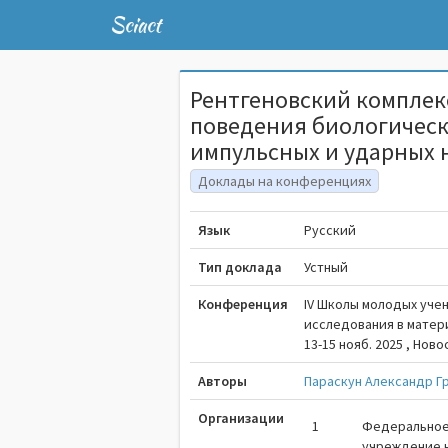
Sciact
Рентгеновский комплек
поведения биологическ
импульсных и ударных 
Доклады на конференциях
Язык
Русский
Тип доклада
Устный
Конференция
IV Школы молодых уче
исследования в мате
13-15 нояб. 2025 , Нов
Авторы
Параскун Александр Г
Организации
1
Федеральное
учреждение н