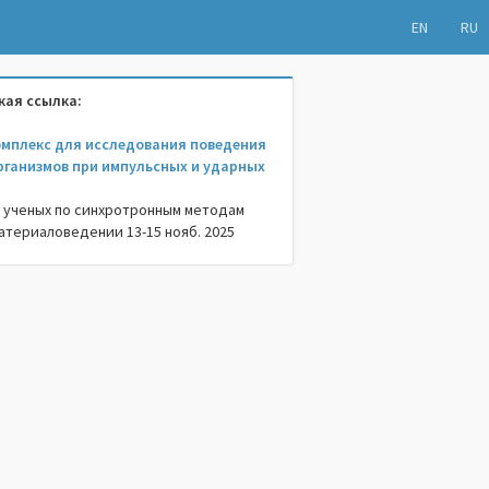
EN
RU
ая ссылка:
омплекс для исследования поведения
рганизмов при импульсных и ударных
 ученых по синхротронным методам
атериаловедении 13-15 нояб. 2025