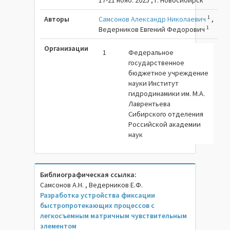
17-21 нояб. 2025 , г. Новосибирск
1
Авторы
Самсонов Александр Николаевич
,
1
Ведерников Евгений Федорович
Организации
1
Федеральное
государственное
бюджетное учреждение
науки Институт
гидродинамики им. М.А.
Лаврентьева
Сибирского отделения
Российской академии
наук
Библиографическая ссылка:
Самсонов А.Н. , Ведерников Е.Ф.
Разработка устройства фиксации
быстропротекающих процессов с
легкосъемным матричным чувствительным
элементом