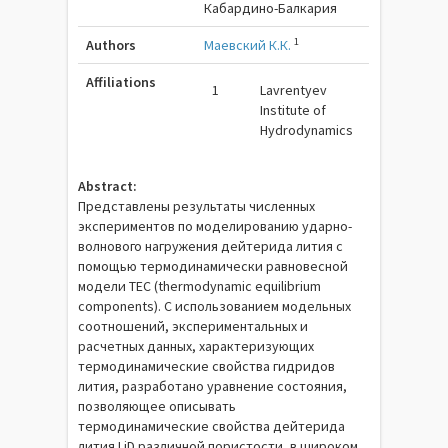
Кабардино-Балкария
1
Authors
Маевский К.К.
Affiliations
1
Lavrentyev
Institute of
Hydrodynamics
Abstract:
Представлены результаты численных
экспериментов по моделированию ударно-
волнового нагружения дейтерида лития с
помощью термодинамически равновесной
модели ТЕС (thermodynamic equilibrium
components). С использованием модельных
соотношений, экспериментальных и
расчетных данных, характеризующих
термодинамические свойства гидридов
лития, разработано уравнение состояния,
позволяющее описывать
термодинамические свойства дейтерида
лития LiD различной пористости, в широком