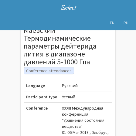
Sciact
EN
RU
Маевский
Термодинамические
параметры дейтерида
лития в диапазоне
давлений 5-1000 Гпа
Conference attendances
Language
Русский
Participant type
Устный
Conference
XXXIII Международная
конференция
"Уравнения состояния
вещества"
01-06 Mar 2018 , Эльбрус,