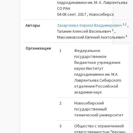
гидродинамики им. М. А. Лаврентьева
СО РАН
04-08 сент. 2017 , Новосибирск
1,2
Авторы
Захарченко Кирилл Владимирович
,
3
Таланин Алексей Васильевич
,
4
Максимовский Евгений Анатольевич
Организации
1
Федеральное
государственное
бюджетное учреждение
науки Институт
гидродинамики им. М.А.
Лаврентьева Сибирского
отделения Российской
академии наук
2
Новосибирский
государственный
технический университет
3
Общество с ограниченной
ответственностью "Научно-