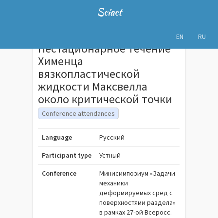
Sciact
EN
RU
Нестационарное течение
Хименца
вязкопластической
жидкости Максвелла
около критической точки
Conference attendances
Language
Русский
Participant type
Устный
Conference
Минисимпозиум «Задачи
механики
деформируемых сред с
поверхностями раздела»
в рамках 27-ой Всеросс.