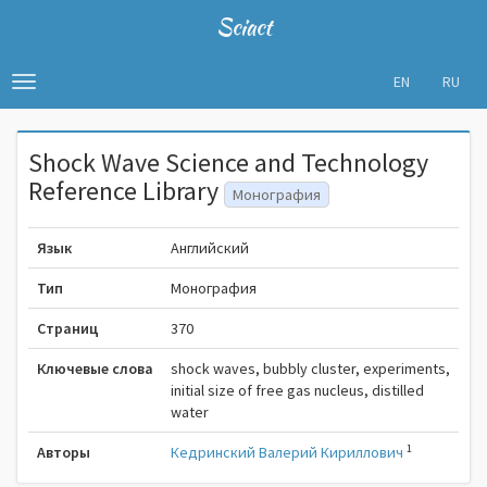
Sciact
EN
RU
Toggle
navigation
Shock Wave Science and Technology
Reference Library
Монография
Язык
Английский
Тип
Монография
Страниц
370
Ключевые слова
shock waves, bubbly cluster, experiments,
initial size of free gas nucleus, distilled
water
1
Авторы
Кедринский Валерий Кириллович