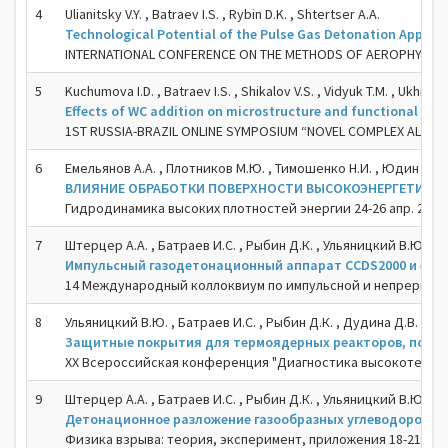
4
Ulianitsky V.Y. , Batraev I.S. , Rybin D.K. , Shtertser A.A.
Technological Potential of the Pulse Gas Detonation Appara
INTERNATIONAL CONFERENCE ON THE METHODS OF AEROPHYSICAL
5
Kuchumova I.D. , Batraev I.S. , Shikalov V.S. , Vidyuk T.M. , Ukhina A.V
Effects of WC addition on microstructure and functional prop
1ST RUSSIA-BRAZIL ONLINE SYMPOSIUM “NOVEL COMPLEX ALLOY
6
Емельянов А.А. , Плотников М.Ю. , Тимошенко Н.И. , Юдин И.Б. 
ВЛИЯНИЕ ОБРАБОТКИ ПОВЕРХНОСТИ ВЫСОКОЭНЕРГЕТИЧН
Гидродинамика высоких плотностей энергии 24-26 апр. 2024
7
Штерцер А.А. , Батраев И.С. , Рыбин Д.К. , Ульяницкий В.Ю.
Импульсный газодетонационный аппарат CCDS2000 и его 
14 Международный коллоквиум по импульсной и непрерывной де
8
Ульяницкий В.Ю. , Батраев И.С. , Рыбин Д.К. , Дудина Д.В. , Ш
Защитные покрытия для термоядерных реакторов, полу
XX Всероссийская конференция "Диагностика высокотемпера
9
Штерцер А.А. , Батраев И.С. , Рыбин Д.К. , Ульяницкий В.Ю.
Детонационное разложение газообразных углеводородны
Физика взрыва: теория, эксперимент, приложения 18-21 сент