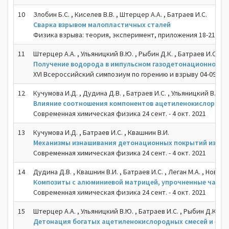
10
Злобин Б.С. , Киселев В.В. , Штерцер А.А. , Батраев И.С.
Сварка взрывом малопластичных сталей
Физика взрыва: теория, эксперимент, приложения 18-21 сент
11
Штерцер А.А. , Ульяницкий В.Ю. , Рыбин Д.К. , Батраев И.С.
Получение водорода в импульсном газодетонационном а
XVI Всероссийский симпозиум по горению и взрыву 04-09 сен
12
Кучумова И.Д. , Дудина Д.В. , Батраев И.С. , Ульяницкий В.Ю.
Влияние соотношения компонентов ацетиленокислородной
Современная химическая физика 24 сент. - 4 окт. 2021
13
Кучумова И.Д. , Батраев И.С. , Квашнин В.И.
Механизмы изнашивания детонационных покрытий из сплав
Современная химическая физика 24 сент. - 4 окт. 2021
14
Дудина Д.В. , Квашнин В.И. , Батраев И.С. , Леган М.А. , Новосел
Композиты с алюминиевой матрицей, упрочненные части
Современная химическая физика 24 сент. - 4 окт. 2021
15
Штерцер А.А. , Ульяницкий В.Ю. , Батраев И.С. , Рыбин Д.К. , В
Детонация богатых ацетиленокислородных смесей и ее и