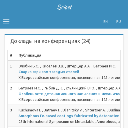
Sciact
EN
RU
Toggle
navigation
Доклады на конференциях (24)
#
Публикация
1
Злобин Б.С. , Киселев В.В. , Штерцер А.А. , Батраев И.С.
Сварка взрывом твердых сталей
X Всероссийская конференция, посвященная 125-летию со д
2
Батраев И.С. , Рыбин Д.К. , Ульяницкий В.Ю. , Штерцер А.А.
Особенности детонационного напыления и механические 
X Всероссийская конференция, посвященная 125-летию со д
3
Kuchumova I. , Batraev I. , Ulianitsky V. , Shtertser A. , Dudina D. , 
Amorphous Fe-based coatings fabricated by detonation spr
28th International Symposium on Metastable, Amorphous, and N