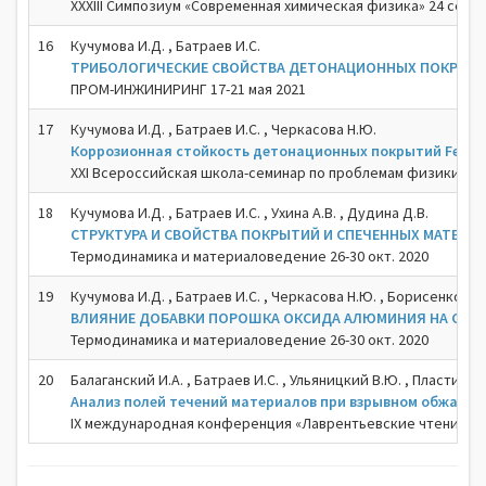
XXXIII Симпозиум «Современная химическая физика» 24 сент. -
16
Кучумова И.Д. , Батраев И.С.
ТРИБОЛОГИЧЕСКИЕ СВОЙСТВА ДЕТОНАЦИОННЫХ ПОКРЫТИЙ 
ПРОМ-ИНЖИНИРИНГ 17-21 мая 2021
17
Кучумова И.Д. , Батраев И.С. , Черкасова Н.Ю.
Коррозионная стойкость детонационных покрытий Fe66C
XXI Всероссийская школа-семинар по проблемам физики кон
18
Кучумова И.Д. , Батраев И.С. , Ухина А.В. , Дудина Д.В.
СТРУКТУРА И СВОЙСТВА ПОКРЫТИЙ И СПЕЧЕННЫХ МАТЕР
Термодинамика и материаловедение 26-30 окт. 2020
19
Кучумова И.Д. , Батраев И.С. , Черкасова Н.Ю. , Борисенко Т.А
ВЛИЯНИЕ ДОБАВКИ ПОРОШКА ОКСИДА АЛЮМИНИЯ НА СТЕПЕ
Термодинамика и материаловедение 26-30 окт. 2020
20
Балаганский И.А. , Батраев И.С. , Ульяницкий В.Ю. , Пластинин 
Анализ полей течений материалов при взрывном обжатии
IX международная конференция «Лаврентьевские чтения по м