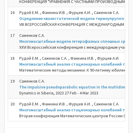
КОНФЕРЕНЦИЯ "УРАВНЕНИЯ С ЧАСТНЫМИ ПРОИЗВОДНЫМИ И ИХ ПРИ
16
Рудой Е.М. , Фанкина И.В. , Фурцев А.И. , Саженков С.А.
Осреднение квазистатической модели термоупругого вол
VIII ВСЕРОССИЙСКАЯ КОНФЕРЕНЦИЯ С МЕЖДУНАРОДНЫМ УЧАС
17
Саженков С.А.
Многомасштабные модели гетерофазных сплошных сред
XXVI Всероссийская конференция с международным участием 
18
Рудой Е.М. , Саженков С.А. , Фанкина И.В. , Фурцев А.И.
Многомасштабный анализ стационарных колебаний термо
Математические методы механики. К 90-летнему юбилею акад.
19
Саженков С.А.
The impulsive pseudoparabolic equation in the multidimens
Dynamics in Siberia, 2023 27 Feb - 4 Mar 2023
20
Рудой Е.М. , Фанкина И.В. , Фурцев А.И. , Саженков С.А.
Многомасштабный анализ стационарных колебаний термо
Вторая конференция Математических центров России 07-11 