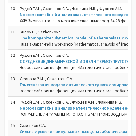
10
Рудой Е.М. , Саженков С.А. , Фанкина И.В. , Фурцев А.И.
Многомасштабный анализ квазистатического поведения т
XXIV Зимняя школа по механике сплошных сред 24-28 февр. 2
11
Rudoy E. , Sazhenkov S.
The homogenized dynamical model of a thermoelastic compos
Russia-Japan-India Workshop "Mathematical analysis of fracture 
12
Рудой Е.М. , Саженков С.А.
ОСРЕДНЕНИЕ ДИНАМИЧЕСКОЙ МОДЕЛИ ТЕРМОУПРУГОГО Т
Всероссийская конференция «Математические проблемы меха
13
Леонова Э.И. , Саженков С.А.
Гомогенизация модели антиплоского сдвига армированно
Всероссийская конференция «Математические проблемы меха
14
Рудой Е.М. , Саженков С.А. , Фурцев А.И. , Фанкина И.В.
Многомасштабный анализ математических моделей неод
КОНФЕРЕНЦИЯ "УРАВНЕНИЯ С ЧАСТНЫМИ ПРОИЗВОДНЫМИ И ИХ ПРИ
15
Саженков С.А.
Сильные решения импульсных псевдопараболических ура