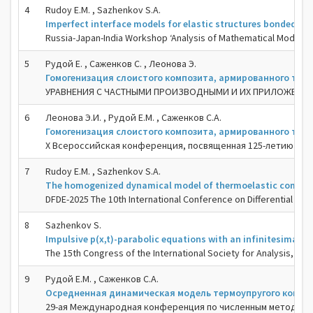
4
Rudoy E.M. , Sazhenkov S.A.
Imperfect interface models for elastic structures bonded by a
Russia-Japan-India Workshop ‘Analysis of Mathematical Models of
5
Рудой Е. , Саженков С. , Леонова Э.
Гомогенизация слоистого композита, армированного тон
УРАВНЕНИЯ С ЧАСТНЫМИ ПРОИЗВОДНЫМИ И ИХ ПРИЛОЖЕНИЯ 13
6
Леонова Э.И. , Рудой Е.М. , Саженков С.А.
Гомогенизация слоистого композита, армированного тон
X Всероссийская конференция, посвященная 125-летию со д
7
Rudoy E.M. , Sazhenkov S.A.
The homogenized dynamical model of thermoelastic composit
DFDE-2025 The 10th International Conference on Differential and 
8
Sazhenkov S.
Impulsive p(x,t)-parabolic equations with an infinitesimal ini
The 15th Congress of the International Society for Analysis, its
9
Рудой Е.М. , Саженков С.А.
Осредненная динамическая модель термоупругого компо
29-ая Международная конференция по численным методам реш