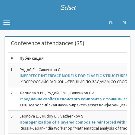
Sciact
EN
RU
Toggle
navigation
Conference attendances (35)
#
Публикация
1
Рудой Е. , Саженков С.
IMPERFECT INTERFACE MODELS FOR ELASTIC STRUCTURES BON
IX ВСЕРОССИЙСКАЯ КОНФЕРЕНЦИЯ ПО ЗАДАЧАМ СО СВОБОДНЫ
2
Леонова Э.И. , Рудой Е.М. , Саженков С.А.
Усреднение свойств слоистого композита с тонкими гра
XXIX Всероссийская научно-практическая конференция с ме
3
Leonova E. , Rudoy E. , Sazhenkov S.
Homogenization of a layered composite reinforced with thin 
Russia-Japan-India Workshop "Mathematical analysis of fracture 